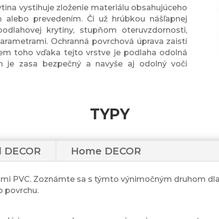
ina vystihuje zloženie materiálu obsahujúceho
ním alebo prevedením. Či už hrúbkou nášľapnej
podlahovej krytiny, stupňom oteruvzdornosti,
parametrami. Ochranná povrchová úprava zaistí
m toho vďaka tejto vrstve je podlaha odolná
h je zasa bezpečný a navyše aj odolný voči
TYPY
id DECOR
Home DECOR
ami PVC. Zoznámte sa s týmto výnimočným druhom dlažb
 povrchu.