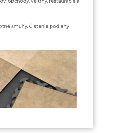
v, obchody, veľtrhy, reštaurácie a
votné šmuhy. Čistenie podlahy