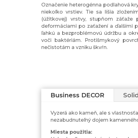
Označenie heterogénna podlahová kryt
niekoľko vrstiev. Tie sa líšia zlože
(úžitkovej) vrstvy, stupňom záťaže 
deformáciami po zaťažení a ďalšími 
ľahkú a bezproblémovú údržbu a okre
voči baktériám. Protišmykový povrc
nečistotám a vzniku škvŕn.
Business DECOR
Sol
Vyzerá ako kameň, ale s vlastnosť
nezabudnuteľný dojem kamenného
Miesta použitia: