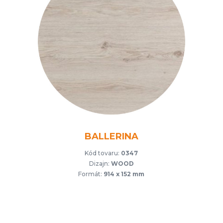
BALLERINA
Kód tovaru:
0347
Dizajn:
WOOD
Formát:
914 x 152 mm