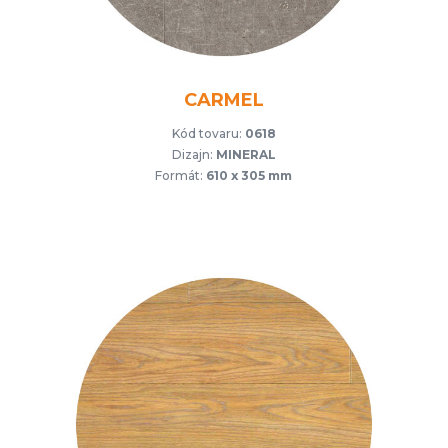
CARMEL
Kód tovaru:
0618
Dizajn:
MINERAL
Formát:
610 x 305 mm