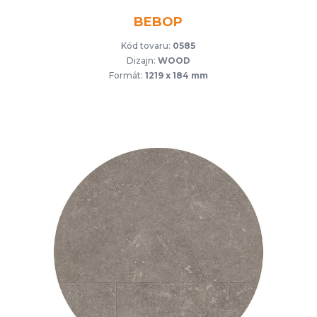
BEBOP
Kód tovaru:
0585
Dizajn:
WOOD
Formát:
1219 x 184 mm