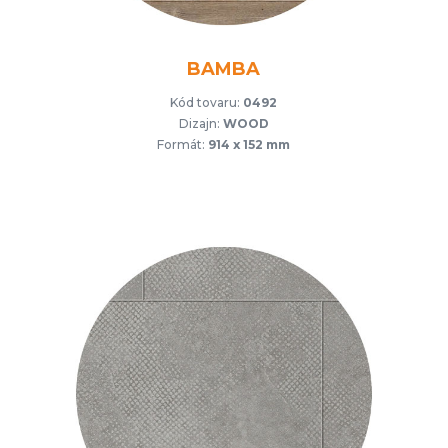
BAMBA
Kód tovaru:
0492
Dizajn:
WOOD
Formát:
914 x 152 mm