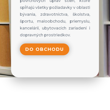
povrchových úprav stien, ktoré
spĺňajú všetky požiadavky v oblasti
bývania, zdravotníctva, školstva,
športu, maloobchodu, priemyslu,
kancelárií, ubytovacích zariadení i
dopravných prostriedkov.
DO OBCHODU