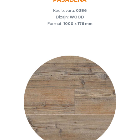
PASADENA
Kód tovaru:
0386
Dizajn:
WOOD
Formát:
1000 x 176 mm